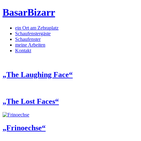
BasarBizarr
ein Ort am Zebraplatz
Schaufenster­gäste
Schaufenster
meine Arbeiten
Kontakt
„The Laughing Face“
„The Lost Faces“
„Frinoechse“