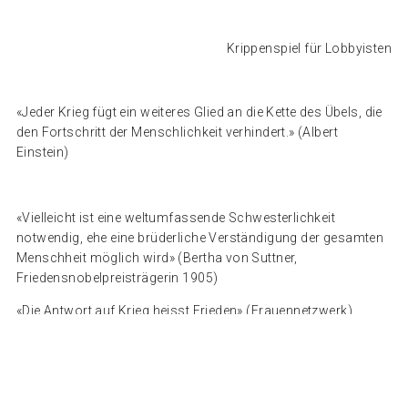
Krippenspiel für Lobbyisten
«Jeder Krieg fügt ein weiteres Glied an die Kette des Übels, die
den Fortschritt der Menschlichkeit verhindert.» (Albert
Einstein)
«Vielleicht ist eine weltumfassende Schwesterlichkeit
notwendig, ehe eine brüderliche Verständigung der gesamten
Menschheit möglich wird» (Bertha von Suttner,
Friedensnobelpreisträgerin 1905)
«Die Antwort auf Krieg heisst Frieden» (Frauennetzwerk)
«Wir müssen unseren Kindern den Frieden erklären, damit sie
andern nie den Krieg erklären»
(Voker Erhardt, Schriftsteller)