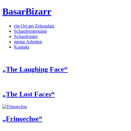
BasarBizarr
ein Ort am Zebraplatz
Schaufenster­gäste
Schaufenster
meine Arbeiten
Kontakt
„The Laughing Face“
„The Lost Faces“
„Frinoechse“