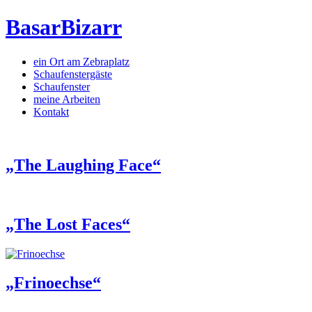
BasarBizarr
ein Ort am Zebraplatz
Schaufenster­gäste
Schaufenster
meine Arbeiten
Kontakt
„The Laughing Face“
„The Lost Faces“
„Frinoechse“