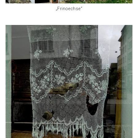
„Frinoechse“