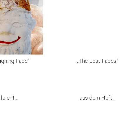
ughing Face“
„The Lost Faces“
lleicht…
aus dem Heft…