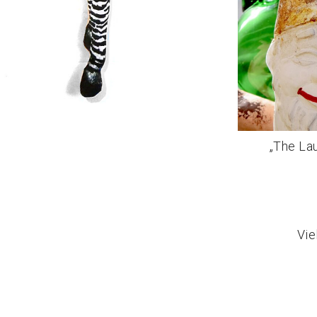
„The La
Vie