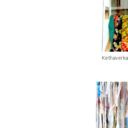
Kethaverka
De