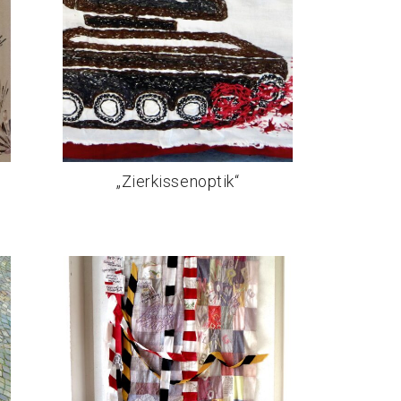
„Zierkissenoptik“