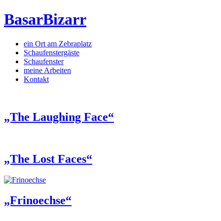
BasarBizarr
ein Ort am Zebraplatz
Schaufenster­gäste
Schaufenster
meine Arbeiten
Kontakt
„The Laughing Face“
„The Lost Faces“
„Frinoechse“