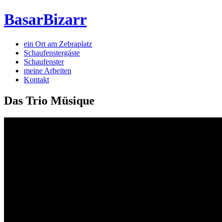
BasarBizarr
ein Ort am Zebraplatz
Schaufenster­gäste
Schaufenster
meine Arbeiten
Kontakt
Das Trio Müsique