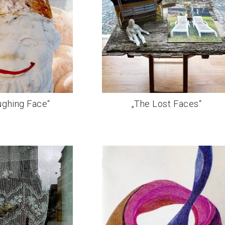
ughing Face“
„The Lost Faces“