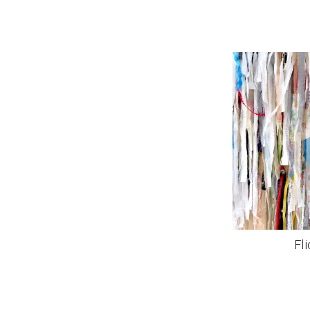
De
Fl