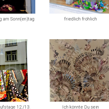
g am Sonn(en)tag
friedlich fröhlich
ufstage 12./13.
Ich könnte Du sein