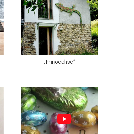
„Frinoechse“